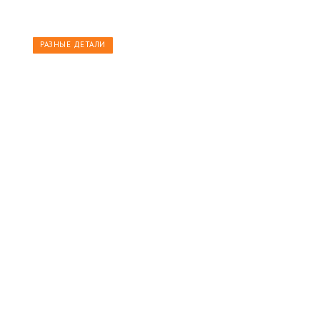
РАЗНЫЕ ДЕТАЛИ
Поставка фильтров грубой
очистки из 12Х18Н10Т по
чертежам Заказчика