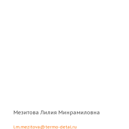
Мезитова Лилия Минрамиловна
l.m.mezitova@termo-detal.ru