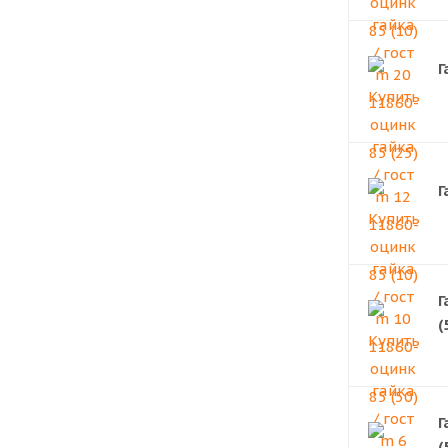
Г
Г
Г
(
Г
(