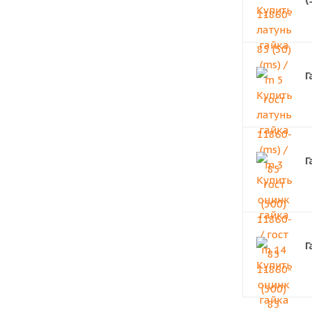
Г
Г
Г