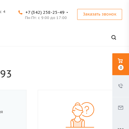
с 4
+7 (342) 258-25-49
Заказать звонок
Пн-Пт: с 9:00 до 17:00
0
-93
ля