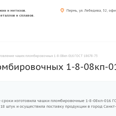
жин и метизов.
Пермь, ул. Лебедева, 32, офи
еталлов и сплавов.
товление чашек пломбировочных 1-8-08кп-016 ГОСТ 18678-73
омбировочных 1-8-08кп-0
 сроки изготовила чашки пломбировочные 1-8-08кп-016 Г
 18 штук и осуществила поставку продукции в город Санкт