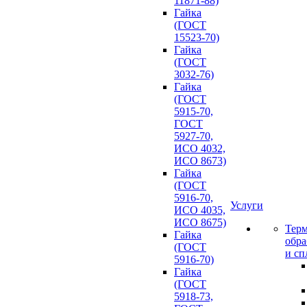
11871-88)
Гайка
(ГОСТ
15523-70)
Гайка
(ГОСТ
3032-76)
Гайка
(ГОСТ
5915-70,
ГОСТ
5927-70,
ИСО 4032,
ИСО 8673)
Гайка
(ГОСТ
5916-70,
Услуги
ИСО 4035,
ИСО 8675)
Терм
Гайка
обра
(ГОСТ
и сп
5916-70)
Гайка
(ГОСТ
5918-73,