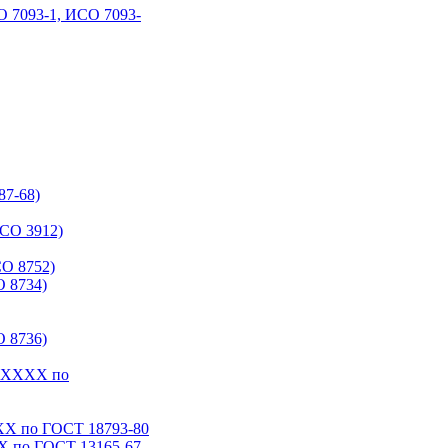
 7093-1, ИСО 7093-
87-68)
СО 3912)
О 8752)
 8734)
 8736)
6-ХХХХ по
ХХ по ГОСТ 18793‑80
Х по ГОСТ 13165‑67