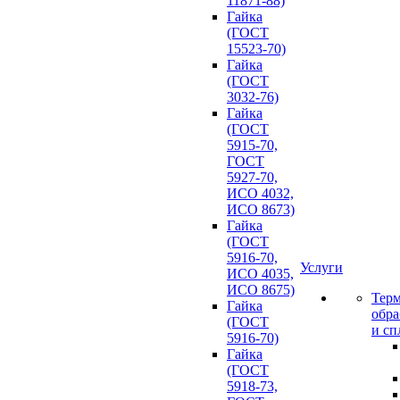
11871-88)
Гайка
(ГОСТ
15523-70)
Гайка
(ГОСТ
3032-76)
Гайка
(ГОСТ
5915-70,
ГОСТ
5927-70,
ИСО 4032,
ИСО 8673)
Гайка
(ГОСТ
5916-70,
Услуги
ИСО 4035,
ИСО 8675)
Терм
Гайка
обра
(ГОСТ
и сп
5916-70)
Гайка
(ГОСТ
5918-73,