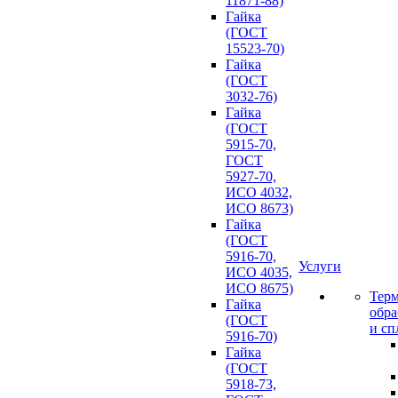
11871-88)
Гайка
(ГОСТ
15523-70)
Гайка
(ГОСТ
3032-76)
Гайка
(ГОСТ
5915-70,
ГОСТ
5927-70,
ИСО 4032,
ИСО 8673)
Гайка
(ГОСТ
5916-70,
Услуги
ИСО 4035,
ИСО 8675)
Терм
Гайка
обра
(ГОСТ
и сп
5916-70)
Гайка
(ГОСТ
5918-73,