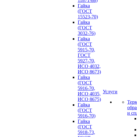
11871-88)
Гайка
(ГОСТ
15523-70)
Гайка
(ГОСТ
3032-76)
Гайка
(ГОСТ
5915-70,
ГОСТ
5927-70,
ИСО 4032,
ИСО 8673)
Гайка
(ГОСТ
5916-70,
Услуги
ИСО 4035,
ИСО 8675)
Терм
Гайка
обра
(ГОСТ
и сп
5916-70)
Гайка
(ГОСТ
5918-73,