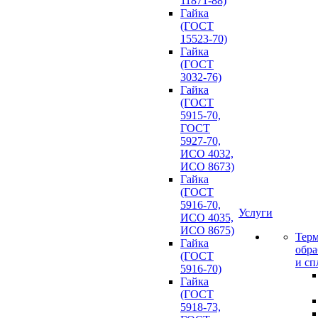
11871-88)
Гайка
(ГОСТ
15523-70)
Гайка
(ГОСТ
3032-76)
Гайка
(ГОСТ
5915-70,
ГОСТ
5927-70,
ИСО 4032,
ИСО 8673)
Гайка
(ГОСТ
5916-70,
Услуги
ИСО 4035,
ИСО 8675)
Терм
Гайка
обра
(ГОСТ
и сп
5916-70)
Гайка
(ГОСТ
5918-73,