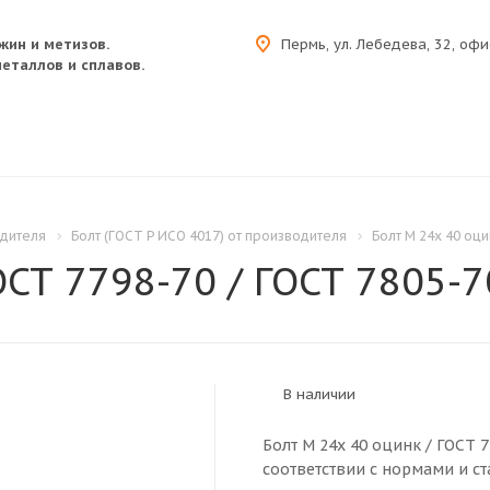
жин и метизов.
Пермь, ул. Лебедева, 32, офи
еталлов и сплавов.
одителя
Болт (ГОСТ Р ИСО 4017) от производителя
Болт M 24x 40 оци
ОСТ 7798-70 / ГОСТ 7805-70
В наличии
Болт M 24x 40 оцинк / ГОСТ 7
соответствии с нормами и ст