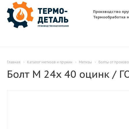
Производство пру
Термообработка м
Главная
Каталог метизов и пружин
Метизы
Болты от произв
Болт M 24x 40 оцинк / Г