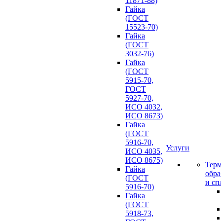
11871-88)
Гайка
(ГОСТ
15523-70)
Гайка
(ГОСТ
3032-76)
Гайка
(ГОСТ
5915-70,
ГОСТ
5927-70,
ИСО 4032,
ИСО 8673)
Гайка
(ГОСТ
5916-70,
Услуги
ИСО 4035,
ИСО 8675)
Терм
Гайка
обра
(ГОСТ
и сп
5916-70)
Гайка
(ГОСТ
5918-73,