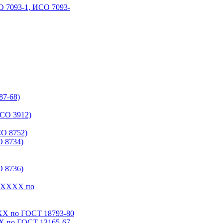
 7093-1, ИСО 7093-
87-68)
СО 3912)
О 8752)
 8734)
 8736)
6-ХХХХ по
ХХ по ГОСТ 18793‑80
Х по ГОСТ 13165‑67