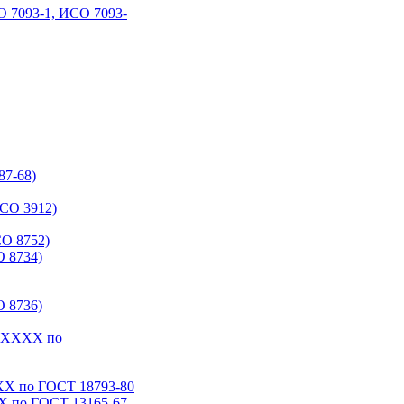
 7093-1, ИСО 7093-
87-68)
СО 3912)
О 8752)
 8734)
 8736)
6-ХХХХ по
ХХ по ГОСТ 18793‑80
Х по ГОСТ 13165‑67