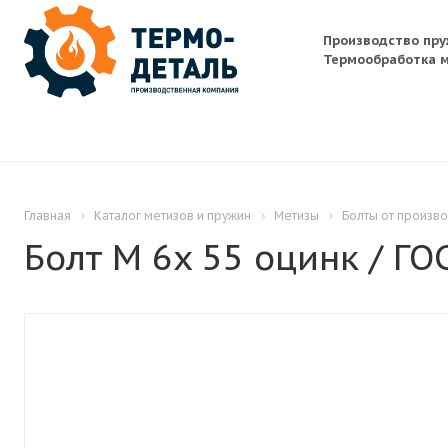
Производство пру
Термообработка м
Главная
Каталог метизов и пружин
Метизы
Болты от произв
Болт M 6x 55 оцинк / ГО