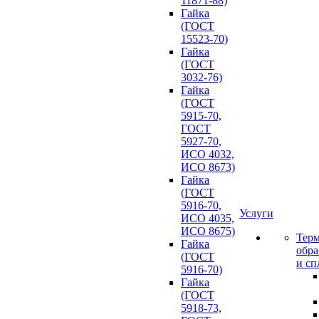
11871-88)
Гайка
(ГОСТ
15523-70)
Гайка
(ГОСТ
3032-76)
Гайка
(ГОСТ
5915-70,
ГОСТ
5927-70,
ИСО 4032,
ИСО 8673)
Гайка
(ГОСТ
5916-70,
Услуги
ИСО 4035,
ИСО 8675)
Терм
Гайка
обра
(ГОСТ
и сп
5916-70)
Гайка
(ГОСТ
5918-73,