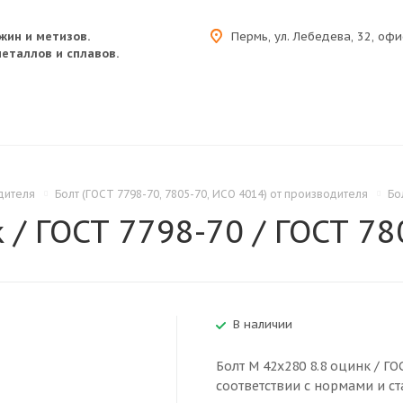
жин и метизов.
Пермь, ул. Лебедева, 32, офи
еталлов и сплавов.
дителя
Болт (ГОСТ 7798-70, 7805-70, ИСО 4014) от производителя
Бо
 / ГОСТ 7798-70 / ГОСТ 780
В наличии
Болт M 42x280 8.8 оцинк / ГО
соответствии с нормами и ст