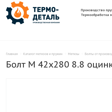
Производство пру
Термообработка м
Главная
Каталог метизов и пружин
Метизы
Болты от произво
Болт M 42x280 8.8 оцинк