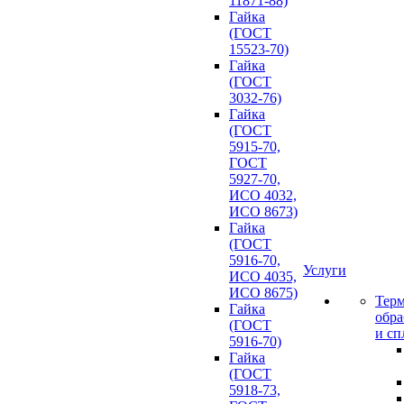
11871-88)
Гайка
(ГОСТ
15523-70)
Гайка
(ГОСТ
3032-76)
Гайка
(ГОСТ
5915-70,
ГОСТ
5927-70,
ИСО 4032,
ИСО 8673)
Гайка
(ГОСТ
5916-70,
Услуги
ИСО 4035,
ИСО 8675)
Терм
Гайка
обра
(ГОСТ
и сп
5916-70)
Гайка
(ГОСТ
5918-73,