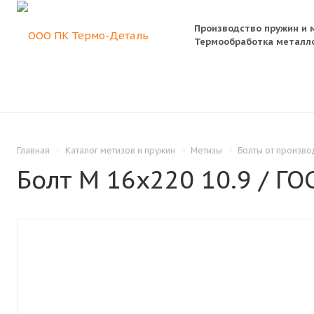
Производство пружин и 
Термообработка металло
Главная
Каталог метизов и пружин
Метизы
Болты от произво
Болт M 16x220 10.9 / ГО