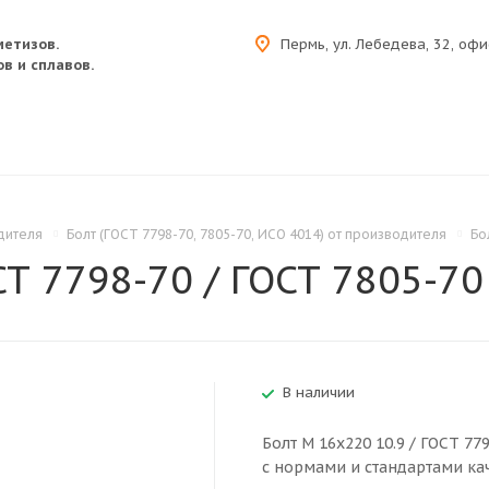
метизов.
Пермь, ул. Лебедева, 32, офи
в и сплавов.
дителя
Болт (ГОСТ 7798-70, 7805-70, ИСО 4014) от производителя
Бо
СТ 7798-70 / ГОСТ 7805-70 
В наличии
Болт M 16x220 10.9 / ГОСТ 77
с нормами и стандартами кач