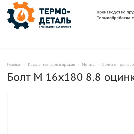
Производство пру
Термообработка м
Главная
Каталог метизов и пружин
Метизы
Болты от произв
Болт M 16x180 8.8 оцинк