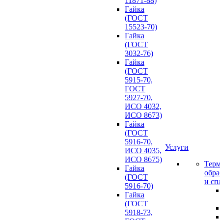
11871-88)
Гайка
(ГОСТ
15523-70)
Гайка
(ГОСТ
3032-76)
Гайка
(ГОСТ
5915-70,
ГОСТ
5927-70,
ИСО 4032,
ИСО 8673)
Гайка
(ГОСТ
5916-70,
Услуги
ИСО 4035,
ИСО 8675)
Терм
Гайка
обра
(ГОСТ
и сп
5916-70)
Гайка
(ГОСТ
5918-73,