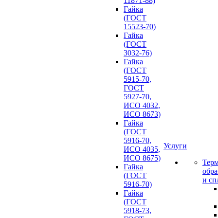
11871-88)
Гайка
(ГОСТ
15523-70)
Гайка
(ГОСТ
3032-76)
Гайка
(ГОСТ
5915-70,
ГОСТ
5927-70,
ИСО 4032,
ИСО 8673)
Гайка
(ГОСТ
5916-70,
Услуги
ИСО 4035,
ИСО 8675)
Терм
Гайка
обра
(ГОСТ
и сп
5916-70)
Гайка
(ГОСТ
5918-73,