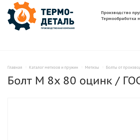
Производство пру
Термообработка м
Главная
Каталог метизов и пружин
Метизы
Болты от произво
Болт M 8x 80 оцинк / ГО