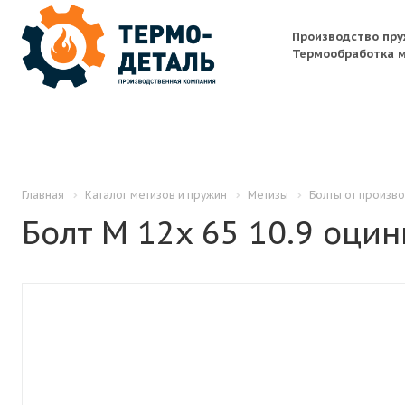
Производство пру
Термообработка м
Главная
Каталог метизов и пружин
Метизы
Болты от произв
Болт M 12x 65 10.9 оцин